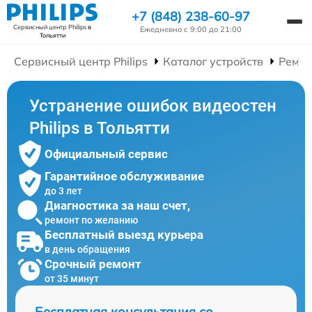
+7 (848) 238-60-97
Сервисный центр Philips
в
Ежедневно с 9:00 до 21:00
Тольятти
Сервисный центр Philips
Каталог устройств
Ремон
Устранение ошибок видеостен
Philips в Тольятти
Официальный сервис
Гарантийное обслуживание
до 3 лет
Диагностика за наш счет,
ремонт по желанию
Бесплатный выезд курьера
в день обращения
Срочный ремонт
от 35 минут
Бесплатная консультация со