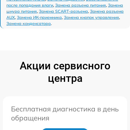
после попадания влаги
,
Замена разъема питания
,
Замена
шнура питания
,
Замена SCART-разъема
,
Замена разъема
AUX
,
Замена ИК-приемника
,
Замена кнопок управления
,
Замена конденсатора
.
Акции сервисного
центра
Бесплатная диагностика в день
обращения