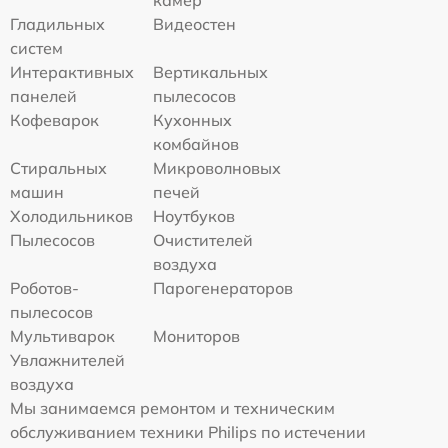
камер
Гладильных
Видеостен
систем
Интерактивных
Вертикальных
панелей
пылесосов
Кофеварок
Кухонных
комбайнов
Стиральных
Микроволновых
машин
печей
Холодильников
Ноутбуков
Пылесосов
Очистителей
воздуха
Роботов-
Парогенераторов
пылесосов
Мультиварок
Мониторов
Увлажнителей
воздуха
Мы занимаемся ремонтом и техническим
обслуживанием техники Philips по истечении