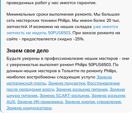
проведенных работ у нас имеется гарантия.
Минимальные сроки выполнения ремонта. Мы большая
сеть мастерских техники Philips. Мы имеем более 20 тыс.
запчастей. И возможно на наших складах
уже имеется
запчасть на модель 50PUS6503
. При заказе ремонта на
сайте - предоставляется скидка -25%.
Знаем свое дело
Будьте уверены в профессионализме наших мастеров - они
с уверенностью выполнят ремонт Philips 50PUS6503. По
данным наших мастеров в Тольятти по ремонту Philips,
наиболее востребованы следующие услуги:
Замена
материнской платы
,
Замена подсветки
,
Восстановление
после попадания влаги
,
Замена разъема питания
,
Замена
шнура питания
,
Замена SCART-разъема
,
Замена разъема
AUX
,
Замена ИК-приемника
,
Замена кнопок управления
,
Замена конденсатора
.