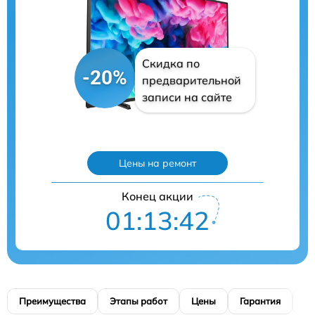
Скидка по
-20%
предварительной
записи на сайте
Цены на ремонт
Конец акции
01:13:41
Преимущества
Этапы работ
Цены
Гарантия
М