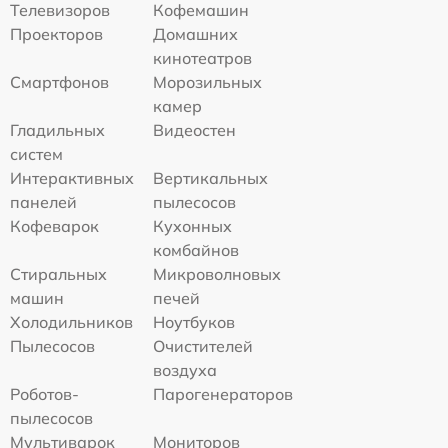
Телевизоров
Кофемашин
Проекторов
Домашних
кинотеатров
Смартфонов
Морозильных
камер
Гладильных
Видеостен
систем
Интерактивных
Вертикальных
панелей
пылесосов
Кофеварок
Кухонных
комбайнов
Стиральных
Микроволновых
машин
печей
Холодильников
Ноутбуков
Пылесосов
Очистителей
воздуха
Роботов-
Парогенераторов
пылесосов
Мультиварок
Мониторов