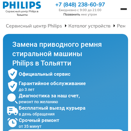
+7 (848) 238-60-97
Ежедневно с 9:00 до 21:00
Сервисный центр Philips
в
Позвонить
мне утром
Тольятти
Сервисный центр Philips
Каталог устройств
Ремон
Замена приводного ремня
стиральной машины
Philips в Тольятти
Официальный сервис
Гарантийное обслуживание
до 3 лет
Диагностика за наш счет,
ремонт по желанию
Бесплатный выезд курьера
в день обращения
Срочный ремонт
от 35 минут