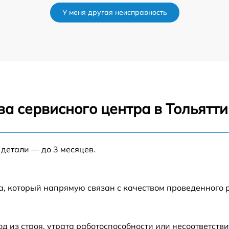
У меня другая неисправность
от 60 мин
от 60 мин
от 60 мин
а сервисного центра в Тольятти
s
от 60 мин
от 60 мин
 детали — до 3 месяцев.
от 60 мин
а, который напрямую связан с качеством проведенного
от 60 мин
из строя, утрата работоспособности или несоответств
от 60 мин