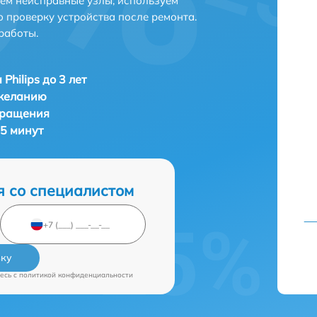
яем неисправные узлы, используем
 проверку устройства после ремонта.
работы.
Philips до 3 лет
 желанию
бращения
35 минут
я со специалистом
вку
есь c
политикой конфиденциальности