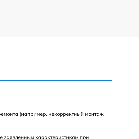
1000 р
1400 р
1600 р
500 р
1000 р
1500 р
 ремонта (например, некорректный монтаж
1600 р
ие заявленным характеристикам при
1600 р