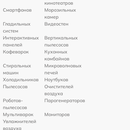
кинотеатров
Смартфонов
Морозильных
камер
Гладильных
Видеостен
систем
Интерактивных
Вертикальных
панелей
пылесосов
Кофеварок
Кухонных
комбайнов
Стиральных
Микроволновых
машин
печей
Холодильников
Ноутбуков
Пылесосов
Очистителей
воздуха
Роботов-
Парогенераторов
пылесосов
Мультиварок
Мониторов
Увлажнителей
воздуха