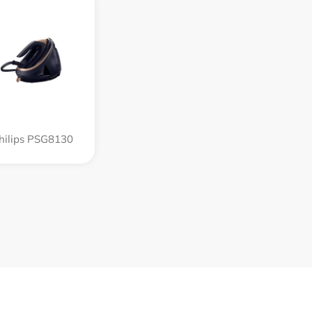
hilips PSG8130