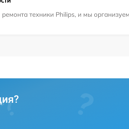
сти
емонта техники Philips, и мы организуе
ция?